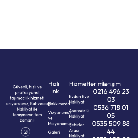
Hızlı
Hizmetlerimiz
İletişim
Güvenli, hızlı ve
Link
0216 496 23
profesyonel
Evden Eve
taşımacılık hizmeti
03
Nakliyat
arıyorsanız,
Kahvecioğlu
Hakkımızda
0536 718 01
Nakliyat
ile
Asansörlü
Vizyonumuz
05
tanışmanın tam
Nakliyat
ve
zamanı!
0535 509 88
Misyonumuz
Şehirler
44
Arası
Galeri
Nakliyat